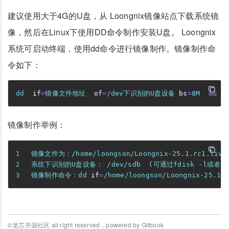
建议使用大于4G的U盘，从 Loongnix镜像站点下载系统镜
像，然后在Linux下使用DD命令制作安装U盘。 Loongnix
系统可启动终端，使用dd命令进行镜像制作。镜像制作命
令如下：
dd
if
=
镜像文件地址  
of
=
/dev下识别的U盘设备 
bs
=
8M  
&&
镜像制作举例：
镜像文件为：/home/loongson/Loongnix-25.1.rc1.livec
系统下识别的U盘设备： /dev/sdb  
(
可通过fdisk -l或者l
镜像制作命令：dd 
if
=
/home/loongson/Loongnix-25.1.
©龙芯开源社区 all right reserved，powered by Gitbook