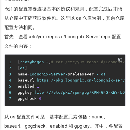
仓库的配置需要遵循基本的协议和规则，配置完成后才能
从仓库中正确获取软件包。这里以 os 仓库为例，其余仓库
配置方法相同。
首先，查看 /etc/yum.repos.d/Loongnix-Server.repo 配置
文件的内容：
[
root@bogon ~
]
# cat /etc/yum.repos.d/Loongnix-S
[
os
]
name
=
Loongnix-Server-
$releasever
 - os
baseurl
=
https://pkg.loongnix.cn/loongnix-server
enabled
=
1
gpgkey
=
file:///etc/pki/rpm-gpg/RPM-GPG-KEY-LOON
gpgcheck
=
0
从 os 配置文件可见，基本配置元素包括：name、
baseurl、gpgcheck、enabled 和 gpgkey。其中，各配置