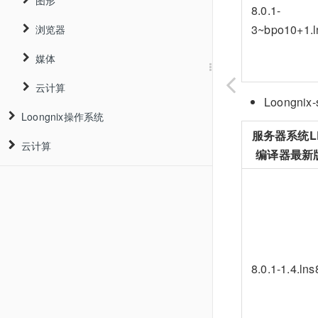
图形
KVM虚拟机
8.0.1-
3~bpo10+1.l
浏览器
图形
媒体
浏览器
云计算
媒体
Loongn
Loongnix操作系统
云计算
服务器系统L
云计算
Loongnix(桌面)
编译器最新
Loongnix-Server(服务器)
Alpine
Loongnix-20(桌面)
Kubernetes
Alpine 3.11 使用手册
Loongnix-25(桌面)
Loongnix-Server-8.4(服务器)
发行说明
Docker
安装手册
Alpine 3.11 安装手册
Alpine简介
Loongnix-Server-23.1(服务器)
安装手册
发行说明
发行说明
用户须知
容器镜像仓库
使用手册
包管理器
适配机型
Loongnix-Server-23.2(服务器)
用户手册
安装手册
安装手册
发行说明
版本特性
快速入门
用户须知
用户须知
8.0.1-1.4.lns
openstack
使用手册
服务管理工具
安装盘制作
Loongnix-Server-23.3(服务器)
管理员手册
安装手册
发行说明
安全更新
硬件支持
系统介绍
版本特性
快速入门
版本特性
硬件支持
用户须知
openstack-wallaby 用户手册