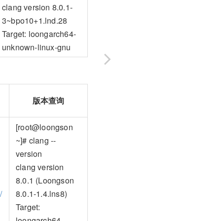
clang version 8.0.1-
3~bpo10+1.lnd.28
Target: loongarch64-
unknown-linux-gnu
版本查询
[root@loongson
~]# clang --
version
clang version
8.0.1 (Loongson
/
8.0.1-1.4.lns8)
Target:
loongarch64-