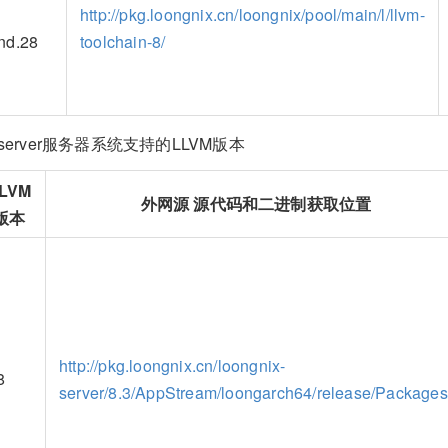
http://pkg.loongnix.cn/loongnix/pool/main/l/llvm-
nd.28
toolchain-8/
ix-server服务器系统支持的LLVM版本
LVM
外网源 源代码和二进制获取位置
版本
http://pkg.loongnix.cn/loongnix-
8
server/8.3/AppStream/loongarch64/release/Packages