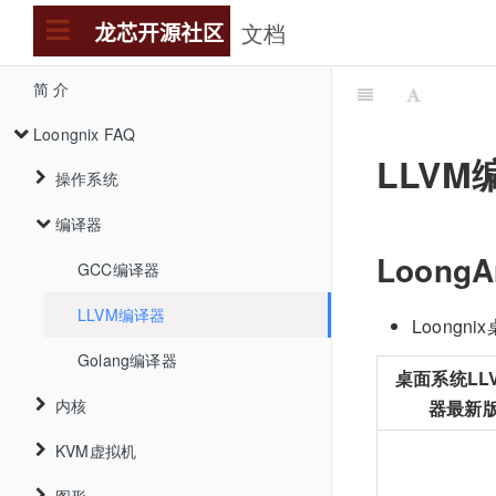
文档
简 介
Loongnix FAQ
LLVM
操作系统
编译器
桌面操作系统
Loong
服务器操作系统
GCC编译器
国内开源社区
LLVM编译器
Loongn
Golang编译器
龙蜥社区
桌面系统LL
内核
欧拉社区
器最新
KVM虚拟机
内核
OC社区